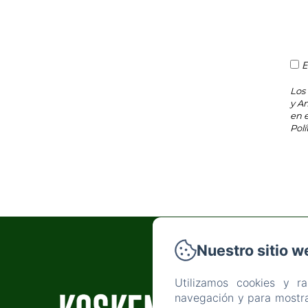
E
Los
y Am
en 
Polí
Nuestro sitio w
P
Utilizamos cookies y r
navegación y para mostra