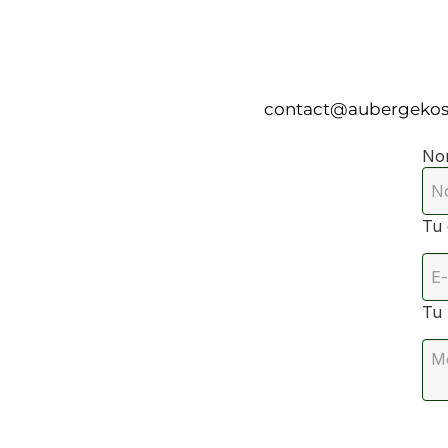
contact@aubergekos
No
Tu 
Tu