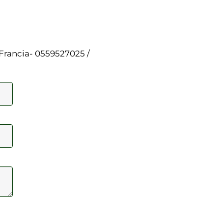
 Francia
- 0559527025
/