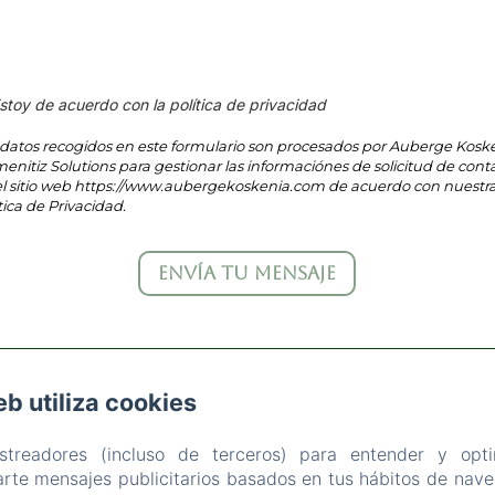
stoy de acuerdo con la política de privacidad
 datos recogidos en este formulario son procesados por Auberge Kosk
enitiz Solutions para gestionar las informaciónes de solicitud de cont
el sitio web https://www.aubergekoskenia.com de acuerdo con nuestr
tica de Privacidad.
eb utiliza cookies
LACE SAUVEUR ATCHOARENA, BIDART
TELÉFONO: 0559527025
astreadores (incluso de terceros) para entender y opti
CONTACT@AUBERGEKOSKENIA.COM
rte mensajes publicitarios basados en tus hábitos de naveg