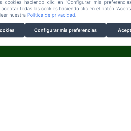
CIO
ALOJAMIENTOS
RESTAURANTE
NUESTRAS ACTIVID
as cookies haciendo clic en "Configurar mis preferencia
aceptar todas las cookies haciendo clic en el botón "Acepta
NUESTRO ENTORNO
CONTACTO
leer nuestra
Política de privacidad
.
EN
FR
ES
cookies
Configurar mis preferencias
Acept
DESARROLLADO CON AMENITIZ