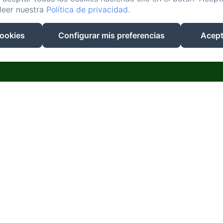
NUESTRO ENTORNO
CONTACTO
leer nuestra
Política de privacidad
.
EN
FR
ES
cookies
Configurar mis preferencias
Acept
DESARROLLADO CON AMENITIZ