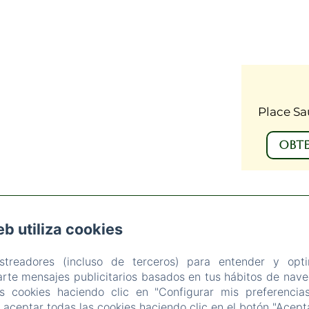
Place Sa
OBTE
eb utiliza cookies
LACE SAUVEUR ATCHOARENA, BIDART
TELÉFONO: 0559527025
astreadores (incluso de terceros) para entender y opti
CONTACT@AUBERGEKOSKENIA.COM
rte mensajes publicitarios basados en tus hábitos de naveg
CIO
ALOJAMIENTOS
RESTAURANTE
NUESTRAS ACTIVID
as cookies haciendo clic en "Configurar mis preferencia
aceptar todas las cookies haciendo clic en el botón "Acepta